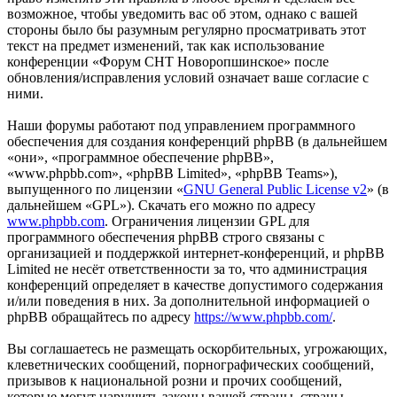
возможное, чтобы уведомить вас об этом, однако с вашей
стороны было бы разумным регулярно просматривать этот
текст на предмет изменений, так как использование
конференции «Форум СНТ Новоропшинское» после
обновления/исправления условий означает ваше согласие с
ними.
Наши форумы работают под управлением программного
обеспечения для создания конференций phpBB (в дальнейшем
«они», «программное обеспечение phpBB»,
«www.phpbb.com», «phpBB Limited», «phpBB Teams»),
выпущенного по лицензии «
GNU General Public License v2
» (в
дальнейшем «GPL»). Скачать его можно по адресу
www.phpbb.com
. Ограничения лицензии GPL для
программного обеспечения phpBB строго связаны с
организацией и поддержкой интернет-конференций, и phpBB
Limited не несёт ответственности за то, что администрация
конференций определяет в качестве допустимого содержания
и/или поведения в них. За дополнительной информацией о
phpBB обращайтесь по адресу
https://www.phpbb.com/
.
Вы соглашаетесь не размещать оскорбительных, угрожающих,
клеветнических сообщений, порнографических сообщений,
призывов к национальной розни и прочих сообщений,
которые могут нарушить законы вашей страны, страны,