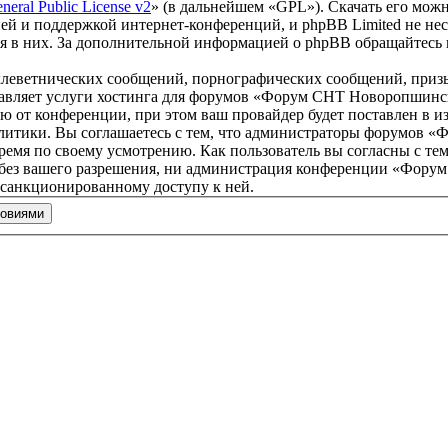
eral Public License v2
» (в дальнейшем «GPL»). Скачать его мож
ей и поддержкой интернет-конференций, и phpBB Limited не нес
ия в них. За дополнительной информацией о phpBB обращайтесь
клеветнических сообщений, порнографических сообщений, приз
ставляет услуги хостинга для форумов «Форум СНТ Новоропшин
от конференции, при этом ваш провайдер будет поставлен в изв
литики. Вы соглашаетесь с тем, что администраторы форумов 
ремя по своему усмотрению. Как пользователь вы согласны с тем
м без вашего разрешения, ни администрация конференции «Фору
несанкционированному доступу к ней.