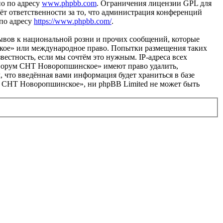
но по адресу
www.phpbb.com
. Ограничения лицензии GPL для
ёт ответственности за то, что администрация конференций
 по адресу
https://www.phpbb.com/
.
ывов к национальной розни и прочих сообщений, которые
ское» или международное право. Попытки размещения таких
естность, если мы сочтём это нужным. IP-адреса всех
«Форум СНТ Новоропшинское» имеют право удалить,
, что введённая вами информация будет храниться в базе
м СНТ Новоропшинское», ни phpBB Limited не может быть